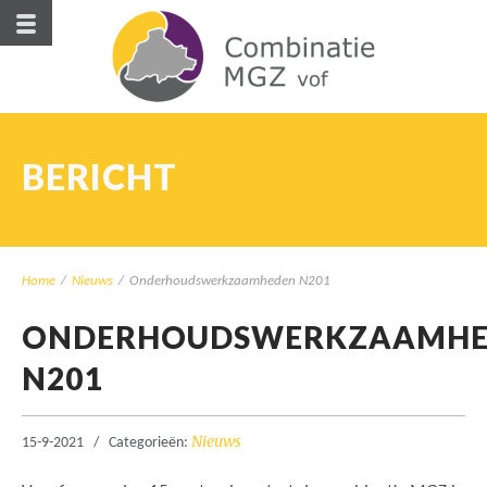
BERICHT
Home
/
Nieuws
/
Onderhoudswerkzaamheden N201
ONDERHOUDSWERKZAAMHE
N201
Nieuws
15-9-2021
Categorieën: