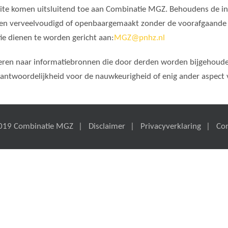
site komen uitsluitend toe aan Combinatie MGZ. Behoudens de in
den verveelvoudigd of openbaargemaakt zonder de voorafgaande 
e dienen te worden gericht aan:
MGZ@pnhz.nl
oeren naar informatiebronnen die door derden worden bijgehou
antwoordelijkheid voor de nauwkeurigheid of enig ander aspect v
019 Combinatie MGZ
Disclaimer
Privacyverklaring
Co